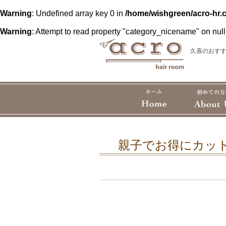
Warning
: Undefined array key 0 in
/home/wishgreen/acro-hr.
Warning
: Attempt to read property "category_nicename" on null
久喜のおすす
親子でお得にカットコ