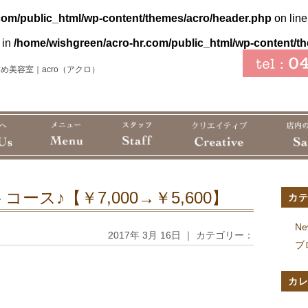
com/public_html/wp-content/themes/acro/header.php
on lin
 in
/home/wishgreen/acro-hr.com/public_html/wp-content/t
め美容室｜acro（アクロ）
ース♪【￥7,000→￥5,600】
カ
Ne
2017年 3月 16日 ｜ カテゴリー：
ブ
カ