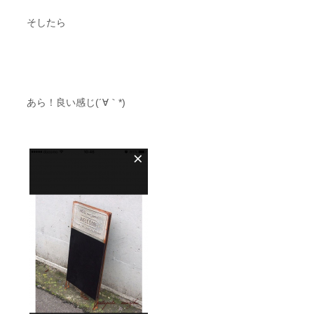
そしたら
あら！良い感じ(´∀｀*)