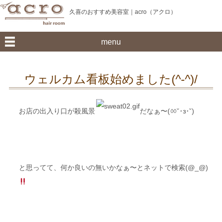
久喜のおすすめ美容室｜acro（アクロ）
menu
ウェルカム看板始めました(^-^)/
お店の出入り口が殺風景
だなぁ〜(ㆀ˘･з･˘)
と思ってて、何か良いの無いかなぁ〜とネットで検索(@_@)