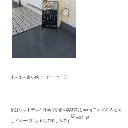
あらあら良い感じ╰(*´︶`*)╯♡
後はウッドデッキ計画で店前の雰囲気もacro(アクロ)店内と同
じイメージになるんで楽しみです