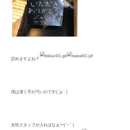
読めますよね？
僕は凄く字が汚いのです(;´д｀)
女性スタッフが入ればなぁ〜(´ｰ｀)