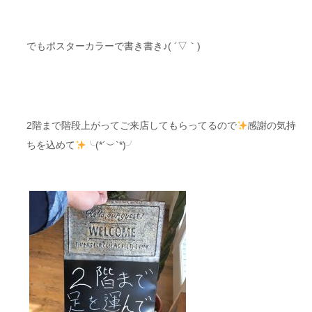
でもポスターカラーで書き書き♪( ´▽｀)
2階まで階段上がってご来店してもらってるので
感謝の気持
ちを込めて
╰(*´︶`*)╯