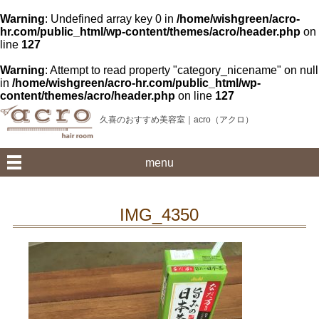
Warning
: Undefined array key 0 in
/home/wishgreen/acro-
hr.com/public_html/wp-content/themes/acro/header.php
on
line
127
Warning
: Attempt to read property "category_nicename" on null
in
/home/wishgreen/acro-hr.com/public_html/wp-
content/themes/acro/header.php
on line
127
久喜のおすすめ美容室｜acro（アクロ）
menu
IMG_4350