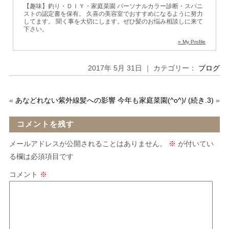
【趣味】釣り・ＤＩＹ・家庭菜園
パーソナルカラー診断・スパニ
ストの認定書を保有。
久喜の美容室でおすすめになるように努力
してます。
聞く事を大切にします。ぜひ髪のお悩み相談しに来て
下さい。
» My Profile
2017年 5月 31日 ｜ カテゴリー：
ブログ
«
あなどれない紫外線髪への影響
今年も家庭菜園(^o^)/ (続き.3)
»
コメントを残す
メールアドレスが公開されることはありません。
※
が付いてい
る欄は必須項目です
コメント
※