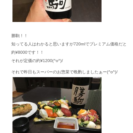
勝駒！！
知ってる人はわかると思いますが720mlでプレミアム価格だと
約¥8000です！！
それが定価の約¥1200(^o^)/
それで昨日もスーパーのお惣菜で晩酌しましたぁー(^o^)/