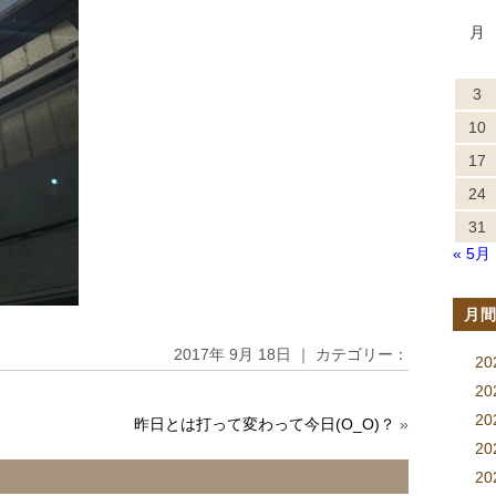
月
3
10
17
24
31
« 5月
月
2017年 9月 18日 ｜ カテゴリー：
2
2
2
昨日とは打って変わって今日(O_O)？
»
2
20