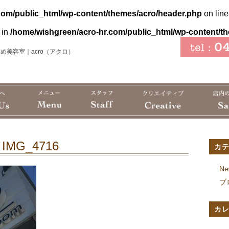
com/public_html/wp-content/themes/acro/header.php
on lin
 in
/home/wishgreen/acro-hr.com/public_html/wp-content/t
め美容室｜acro（アクロ）
IMG_4716
カ
Ne
ブ
カ