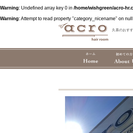
Warning
: Undefined array key 0 in
/home/wishgreen/acro-hr.
Warning
: Attempt to read property "category_nicename" on null
久喜のおすす