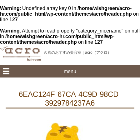
Warning
: Undefined array key 0 in
/home/wishgreen/acro-
hr.com/public_html/wp-content/themes/acro/header.php
on
line
127
Warning
: Attempt to read property "category_nicename" on null
in
/home/wishgreen/acro-hr.com/public_html/wp-
content/themes/acro/header.php
on line
127
久喜のおすすめ美容室｜acro（アクロ）
menu
6EAC124F-67CA-4C9D-98CD-
3929784237A6