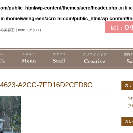
com/public_html/wp-content/themes/acro/header.php
on lin
 in
/home/wishgreen/acro-hr.com/public_html/wp-content/t
め美容室｜acro（アクロ）
-4623-A2CC-7FD16D2CFD8C
カ
Ne
ブ
カ