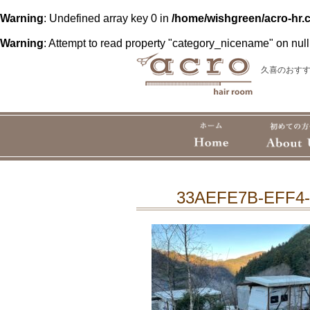
Warning
: Undefined array key 0 in
/home/wishgreen/acro-hr.
Warning
: Attempt to read property "category_nicename" on null
久喜のおすす
33AEFE7B-EFF4