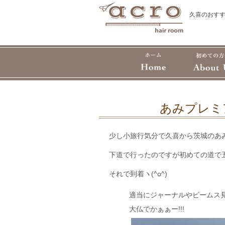
久喜のおすす
あみプレミア
少し小旅行気分で久喜から茨城のあみに
下道で行ったのですが初めての道で五
それで到着ヽ(^o^)
適当にジャーナルやビームス
大仏でかぁぁー!!!