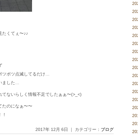
2
2
2
2
たくてぇ〜♪♪
2
2
2
2
ず
2
ポツポツ点滅してるだけ…
20
いました…
20
2
てないらしく情報不足でしたぁぁ〜(>_<)
2
てたのになぁ〜〜
2
！！
20
20
2017年 12月 6日 ｜ カテゴリー：
ブログ
2