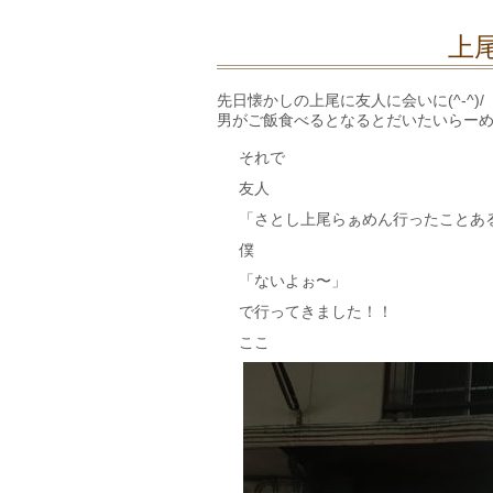
上尾
先日懐かしの上尾に友人に会いに(^-^)/
男がご飯食べるとなるとだいたいらー
それで
友人
「さとし上尾らぁめん行ったことあ
僕
「ないよぉ〜」
で行ってきました！！
ここ