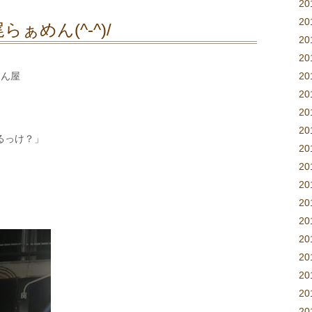
2
2
らぁめん(^-^)/
20
2
めん屋
2
2
2
2
るっけ？」
2
2
2
20
20
20
2
2
2
2