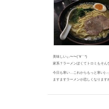
美味しいぃ〜〜(´∀｀*)
家系？ラーメンぽくてトロミもそん
今日も寒い…これからもっと寒い(-.-;
ますますラーメンが恋しくなります