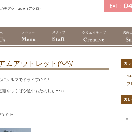
め美容室｜acro（アクロ）
ムアウトレット(^-^)/
カ
Ne
クルマでドライブ(^-^)/
ブ
霞やつくばや道中もたのしぃ〜♪♪
カ
見てたら…
月